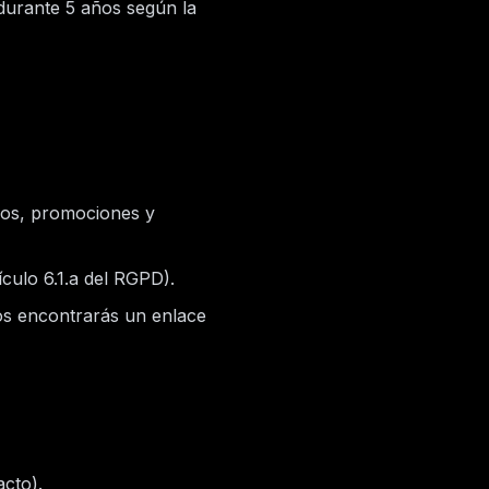
 durante 5 años según la
ios, promociones y
culo 6.1.a del RGPD).
eos encontrarás un enlace
acto).